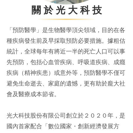
關 於 光 大 科 技
「
預防醫學
」
是生物醫學頂尖領域
，
目的在各
種疾病發生前及早採取預防必要措施
。
據粗估
統計
，
全球每年有將近一半的死亡人口可以事
先預防
，
包括心血管疾病
、
呼吸道疾病
、
成癮
疾病
（
精神疾患
）
或意外等
，
預防醫學不僅可
避免生命逝去
、
家庭的遺憾
，
更有助於龐大社
會及醫療成本節省
。
光大科技股份有限公司創立於２０２０年
，
是
國內首家配合
「
數位國家・創新經濟發展方