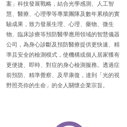
案
」
科技發展戰略
，
結合光學感測
、
人工智
慧
、
醫療
、
心理學等專業團隊及數年累積的實
驗成果
，
致力發展生理
、
心理
、
藥物
、
微生
物
、
臨床診療等預防醫學應用領域的智慧儀器
公司
，
為身心診斷及預防醫療提供更快速
、
精
準且安全的檢測模式
，
使機構或個人居家獲有
更便捷
、
即時
、
對症的身心檢測服務
。
透過症
前預防
、
精準覺察
、
及早康復
，
達到
「
光的視
野
照亮你的生命
」
的全人關懷企業宗旨
。